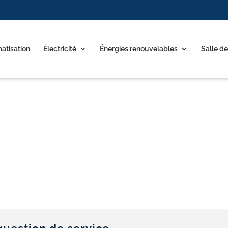
matisation
Électricité
Énergies renouvelables
Salle de
Votre plombier à Genas
La plomberie: notre métier, votre satisfaction
Nous contacter