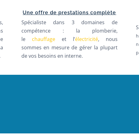
Une offre de prestations complète
s,
Spécialiste dans 3 domaines de
S
ns
compétence : la plomberie,
h
e
le
chauffage
et l’
électricité
, nous
n
a
sommes en mesure de gérer la plupart
p
.
de vos besoins en interne.