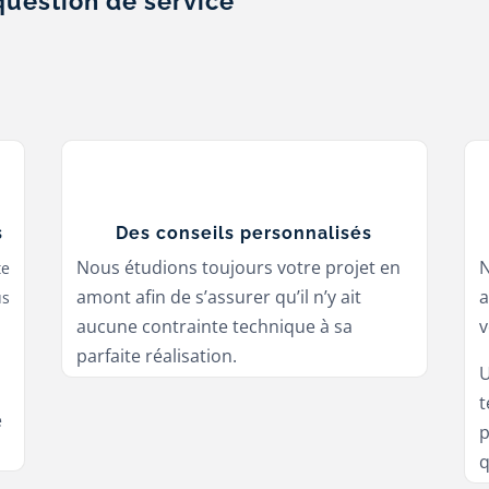
question de service
s
Des conseils personnalisés
Nous étudions toujours votre projet en
te
amont afin de s’assurer qu’il n’y ait
a
us
aucune contrainte technique à sa
v
parfaite réalisation.
U
t
e
p
q