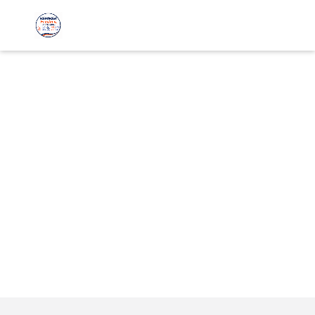
Votre plombier à
Heyrieux
La plomberie : notre métier, votre
satisfaction
Nous contacter